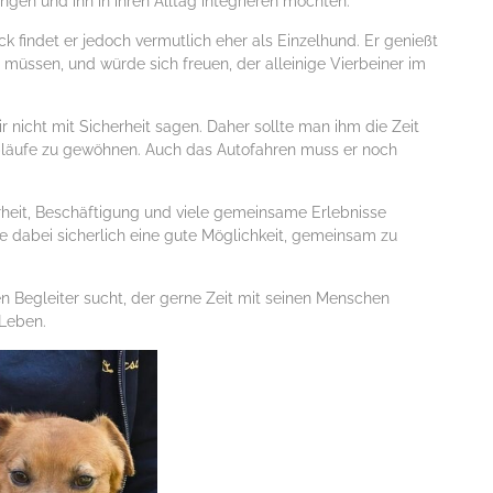
ngen und ihn in ihren Alltag integrieren möchten.
 findet er jedoch vermutlich eher als Einzelhund. Er genießt
 müssen, und würde sich freuen, der alleinige Vierbeiner im
r nicht mit Sicherheit sagen. Daher sollte man ihm die Zeit
bläufe zu gewöhnen. Auch das Autofahren muss er noch
erheit, Beschäftigung und viele gemeinsame Erlebnisse
dabei sicherlich eine gute Möglichkeit, gemeinsam zu
 Begleiter sucht, der gerne Zeit mit seinen Menschen
 Leben.