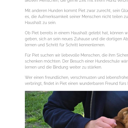
aktiven Menschen, die gerne Zeit mit ihrem Hund verbri
Mit anderen Hunden kommt Piet zwar zurecht, sein Glück
es, die Aufmerksamkeit seiner Menschen nicht teilen zu
Haushalt zu sein.
Ob Piet bereits in einem Haushalt gelebt hat, können wi
geben, sich an sein neues Zuhause und die dortigen A
lernen und Schritt für Schritt kennenlernen.
Für Piet suchen wir liebevolle Menschen, die ihm Sich
schenken möchten. Der Besuch einer Hundeschule wäre 
lernen und die Bindung weiter zu stärken.
Wer einen freundlichen, verschmusten und lebensfrohen
verbringt, findet in Piet einen wunderbaren Freund fürs