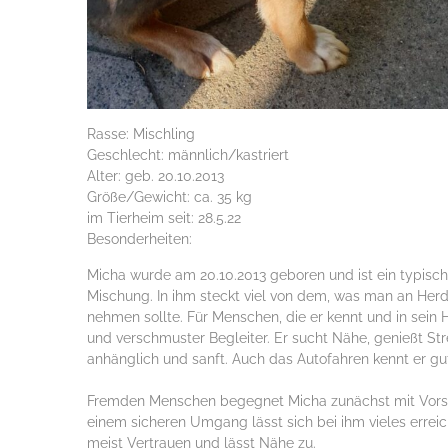
Rasse: Mischling
Geschlecht: männlich/kastriert
Alter: geb. 20.10.2013
Größe/Gewicht: ca. 35 kg
im Tierheim seit: 28.5.22
Besonderheiten:
Micha wurde am 20.10.2013 geboren und ist ein typische
Mischung. In ihm steckt viel von dem, was man an Her
nehmen sollte. Für Menschen, die er kennt und in sein H
und verschmuster Begleiter. Er sucht Nähe, genießt Str
anhänglich und sanft. Auch das Autofahren kennt er gu
Fremden Menschen begegnet Micha zunächst mit Vorsic
einem sicheren Umgang lässt sich bei ihm vieles erreic
meist Vertrauen und lässt Nähe zu.