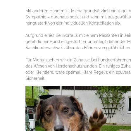
Mit anderen Hunden ist Micha grundsätzlich nicht gut ver
Sympathie – durchaus sozial und kann mit ausgewählte
hängt stark von der individuellen Konstellation ab.
Aufgrund eines Beißvorfalls mit einem Passanten in s
gefährlicher Hund eingestuft. Er unterliegt daher der M
Sachkundenachweis über das Führen von gefährlichen 
Für Micha suchen wir ein Zuhause bei hundeerfahrenen
das Wesen von Herdenschutzhunden. Ein ruhiges Zuhau
oder Kleintiere, wäre optimal. Klare Regeln, ein souve
Sicherheit.