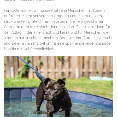
Für Lotte suchen wir hundeerfahrene Menschen mit klarem
Auftreten, einem souveränen Umgang und einem ruhigen,
strukturierten Umfeld – am liebsten mit einem gesicherten
Garten, in dem sie einfach Hund sein darf. Sie ist kein Hund für
den Alltag in der Innenstadt und kein Hund für Menschen, die
„einfach nur kuscheln“ möchten. Aber wer ihre Sprache versteht
und sie ernst nimmt, bekommt eine spannende, eigenständige
Hündin mit viel Persönlichkeit.