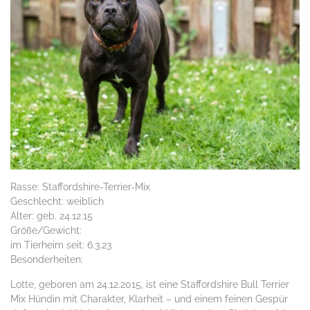
Rasse: Staffordshire-Terrier-Mix
Geschlecht: weiblich
Alter: geb. 24.12.15
Größe/Gewicht:
im Tierheim seit: 6.3.23
Besonderheiten:
Lotte, geboren am 24.12.2015, ist eine Staffordshire Bull Terrier
Mix Hündin mit Charakter, Klarheit – und einem feinen Gespür