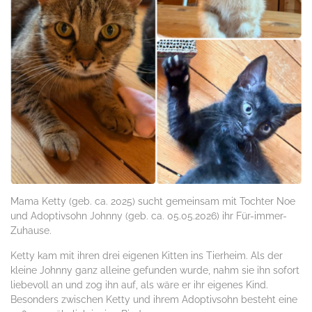
Mama Ketty (geb. ca. 2025) sucht gemeinsam mit Tochter Noe
und Adoptivsohn Johnny (geb. ca. 05.05.2026) ihr Für-immer-
Zuhause.
Ketty kam mit ihren drei eigenen Kitten ins Tierheim. Als der
kleine Johnny ganz alleine gefunden wurde, nahm sie ihn sofort
liebevoll an und zog ihn auf, als wäre er ihr eigenes Kind.
Besonders zwischen Ketty und ihrem Adoptivsohn besteht eine