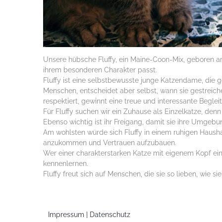
Unsere hübsche Fluffy, ein Maine-Coon-Mix, geboren am
ihrem besonderen Charakter passt.
Fluffy ist eine selbstbewusste junge Katzendame, die g
Menschen, entscheidet aber selbst, wann sie gestreic
respektiert, gewinnt eine treue und interessante Begleit
Für Fluffy suchen wir ein Zuhause als Einzelkatze, den
Ebenso wichtig ist ihr Freigang, damit sie ihre Umge
Am wohlsten würde sich Fluffy in einem ruhigen Haushalt
anzukommen und Vertrauen aufzubauen.
Wer einer charakterstarken Katze mit eigenem Kopf ein
kennenlernen.
Fluffy freut sich auf Menschen, die sie so lieben, wie sie 
Impressum |
Datenschutz