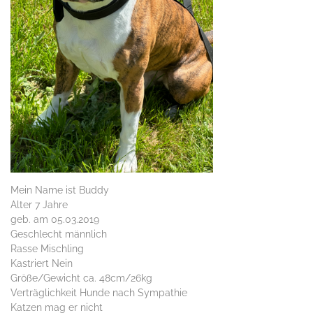
Mein Name ist Buddy
Alter 7 Jahre
geb. am 05.03.2019
Geschlecht männlich
Rasse Mischling
Kastriert Nein
Größe/Gewicht ca. 48cm/26kg
Verträglichkeit Hunde nach Sympathie
Katzen mag er nicht