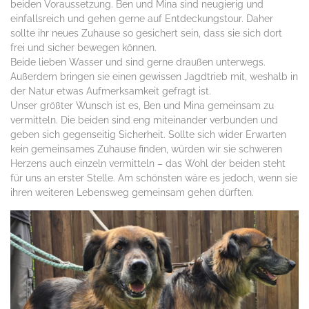
beiden Voraussetzung. Ben und Mina sind neugierig und
einfallsreich und gehen gerne auf Entdeckungstour. Daher
sollte ihr neues Zuhause so gesichert sein, dass sie sich dort
frei und sicher bewegen können.
Beide lieben Wasser und sind gerne draußen unterwegs.
Außerdem bringen sie einen gewissen Jagdtrieb mit, weshalb in
der Natur etwas Aufmerksamkeit gefragt ist.
Unser größter Wunsch ist es, Ben und Mina gemeinsam zu
vermitteln. Die beiden sind eng miteinander verbunden und
geben sich gegenseitig Sicherheit. Sollte sich wider Erwarten
kein gemeinsames Zuhause finden, würden wir sie schweren
Herzens auch einzeln vermitteln – das Wohl der beiden steht
für uns an erster Stelle. Am schönsten wäre es jedoch, wenn sie
ihren weiteren Lebensweg gemeinsam gehen dürften.